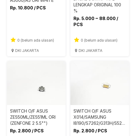
A5000/A5 ORI WHITE
LENGKAP ORIGINAL 100
Rp. 10.800 / PCS
%
Rp. 5.000 ~ 88.000 /
PCS
0 (belum ada ulasan)
0 (belum ada ulasan)
DKI JAKARTA
DKI JAKARTA
SWITCH O/F ASUS
SWITCH O/F ASUS
ZE550ML/ZE551ML ORI
X014/SAMSUNG
(ZENFONE 2 5.5"")
I8190/S7262/G313H/S5282
ORI
Rp. 2.800 / PCS
Rp. 2.800 / PCS