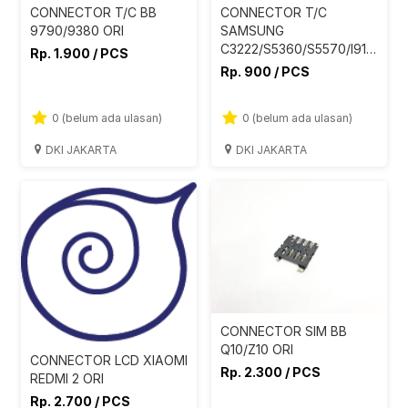
CONNECTOR T/C BB
CONNECTOR T/C
9790/9380 ORI
SAMSUNG
C3222/S5360/S5570/I9103/I90
Rp. 1.900 / PCS
AA
Rp. 900 / PCS
0 (belum ada ulasan)
0 (belum ada ulasan)
DKI JAKARTA
DKI JAKARTA
CONNECTOR SIM BB
Q10/Z10 ORI
CONNECTOR LCD XIAOMI
Rp. 2.300 / PCS
REDMI 2 ORI
Rp. 2.700 / PCS