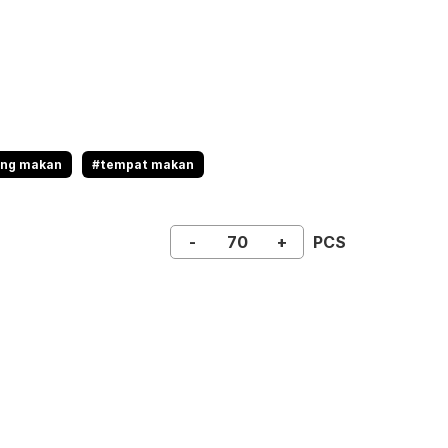
ng makan
#tempat makan
-
+
PCS