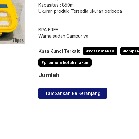
Kapasitas : 850ml
Ukuran produk :Tersedia ukuran berbeda
BPA FREE
Warna sudah Campur ya
Kata Kunci Terkait
#kotak makan
#ompre
#premium kotak makan
Jumlah
Tambahkan ke Keranjang