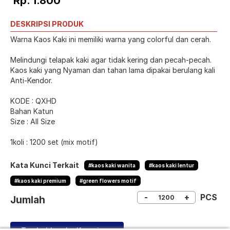
Rp. 1.800
DESKRIPSI PRODUK
Warna Kaos Kaki ini memiliki warna yang colorful dan cerah.
Melindungi telapak kaki agar tidak kering dan pecah-pecah.
Kaos kaki yang Nyaman dan tahan lama dipakai berulang kali
Anti-Kendor.
KODE : QXHD
Bahan Katun
Size : All Size
1koli : 1200 set (mix motif)
Kata Kunci Terkait
#kaos kaki wanita
#kaos kaki lentur
#kaos kaki premium
#green flowers motif
-
+
PCS
Jumlah