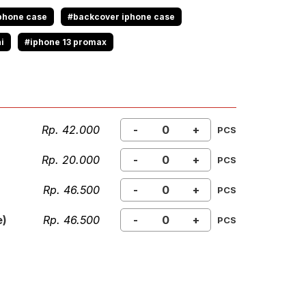
phone case
#backcover iphone case
i
#iphone 13 promax
Rp. 42.000
-
+
PCS
Rp. 20.000
-
+
PCS
Rp. 46.500
-
+
PCS
e)
Rp. 46.500
-
+
PCS