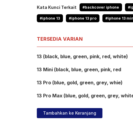
Kata Kunci Terkait
#backcover iphone
#i
#iphone 13
#iphone 13 pro
#iphone 13 min
TERSEDIA VARIAN
13 (black, blue, green, pink, red, white)
13 Mini (black, blue, green, pink, red
13 Pro (blue, gold, green, grey, whie)
13 Pro Max (blue, gold, green, grey, whit
Tambahkan ke Keranjang