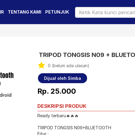
IR
TENTANG KAMI
PETUNJUK
TRIPOD TONGSIS N09 + BLUET
0 (belum ada ulasan)
Dijual oleh Simba
Rp. 25.000
DESKRIPSI PRODUK
Ready terbaru🔥🔥🔥
TRIPOD TONGSIS N09+BLUETOOTH
Fitur :