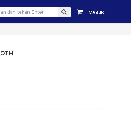
MASUK
OOTH