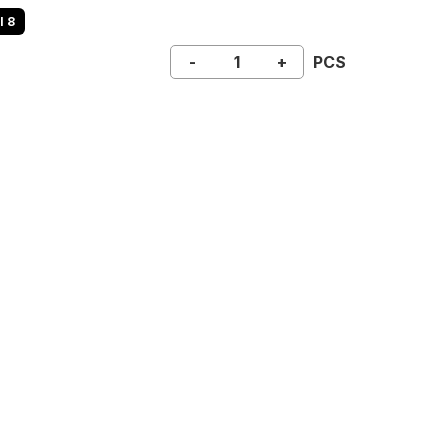
I 8
-
+
PCS