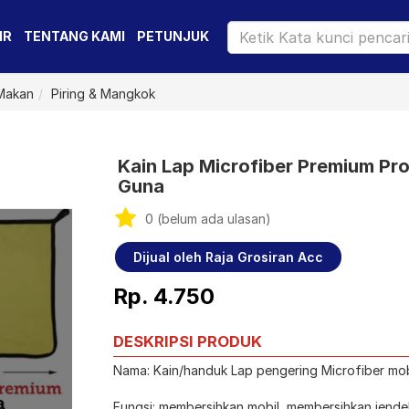
IR
TENTANG KAMI
PETUNJUK
 Makan
Piring & Mangkok
Kain Lap Microfiber Premium Pro
Guna
0 (belum ada ulasan)
Dijual oleh Raja Grosiran Acc
Rp. 4.750
DESKRIPSI PRODUK
Nama: Kain/handuk Lap pengering Microfiber mob
Fungsi: membersihkan mobil, membersihkan jende