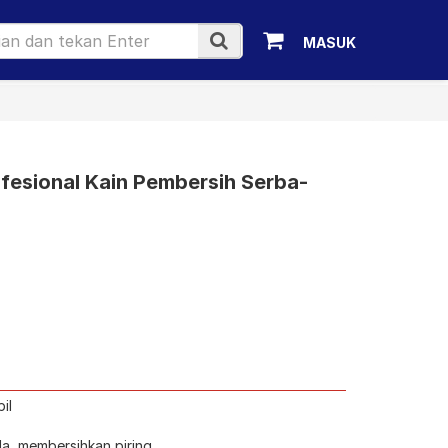
MASUK
fesional Kain Pembersih Serba-
il
la, membersihkan piring