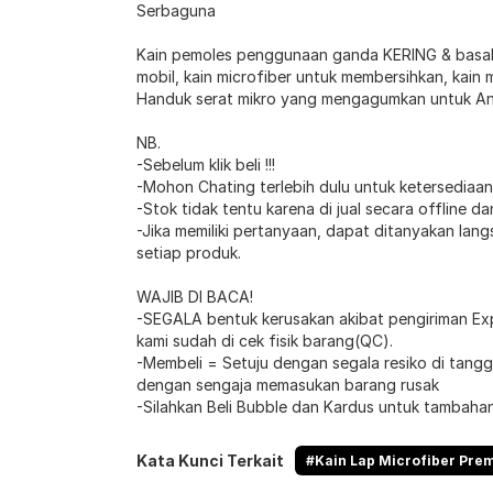
Serbaguna
Kain pemoles penggunaan ganda KERING & basah 
mobil, kain microfiber untuk membersihkan, kain 
Handuk serat mikro yang mengagumkan untuk An
NB.
-Sebelum klik beli !!!
-Mohon Chating terlebih dulu untuk ketersediaa
-Stok tidak tentu karena di jual secara offline d
-Jika memiliki pertanyaan, dapat ditanyakan lan
setiap produk.
WAJIB DI BACA!
-SEGALA bentuk kerusakan akibat pengiriman Expe
kami sudah di cek fisik barang(QC).
-Membeli = Setuju dengan segala resiko di tanggu
dengan sengaja memasukan barang rusak
-Silahkan Beli Bubble dan Kardus untuk tambahan
Kata Kunci Terkait
#Kain Lap Microfiber Pre