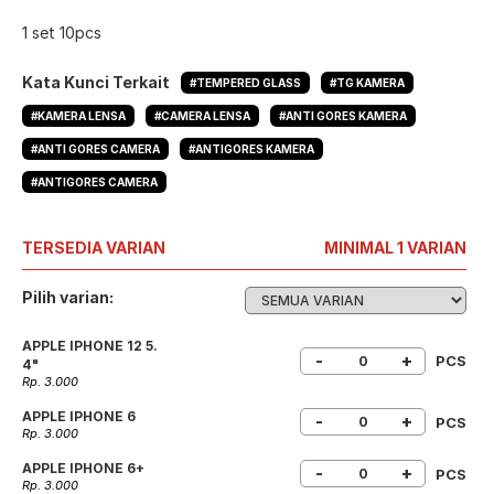
1 set 10pcs
Kata Kunci Terkait
#TEMPERED GLASS
#TG KAMERA
#KAMERA LENSA
#CAMERA LENSA
#ANTI GORES KAMERA
#ANTI GORES CAMERA
#ANTIGORES KAMERA
#ANTIGORES CAMERA
TERSEDIA VARIAN
MINIMAL 1 VARIAN
Pilih varian:
APPLE IPHONE 12 5.
-
+
PCS
4"
Rp. 3.000
APPLE IPHONE 6
-
+
PCS
Rp. 3.000
APPLE IPHONE 6+
-
+
PCS
Rp. 3.000