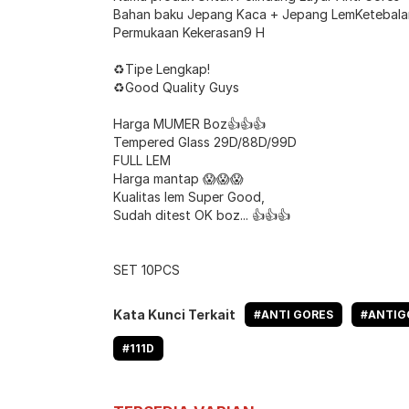
Bahan baku Jepang Kaca + Jepang LemKetebal
Permukaan Kekerasan9 H
♻️Tipe Lengkap!
♻️Good Quality Guys
Harga MUMER Boz👍👍👍
Tempered Glass 29D/88D/99D
FULL LEM
Harga mantap 😱😱😱
Kualitas lem Super Good,
Sudah ditest OK boz... 👍👍👍
SET 10PCS
Kata Kunci Terkait
#ANTI GORES
#ANTIG
#111D