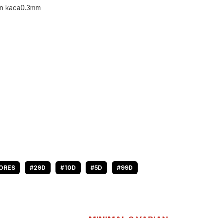
an kaca0.3mm
ORES
#29D
#10D
#5D
#99D