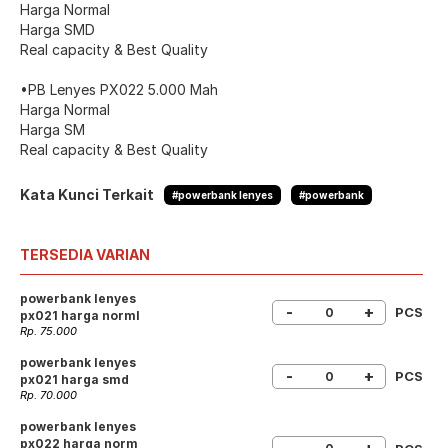
Harga Normal
Harga SMD
Real capacity & Best Quality
•PB Lenyes PX022 5.000 Mah
Harga Normal
Harga SM
Real capacity & Best Quality
Kata Kunci Terkait
#powerbank lenyes
#powerbank
TERSEDIA VARIAN
powerbank lenyes
-
+
PCS
px021 harga norml
Rp. 75.000
powerbank lenyes
-
+
PCS
px021 harga smd
Rp. 70.000
powerbank lenyes
px022 harga norm