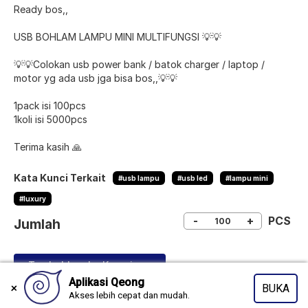
Ready bos,,
USB BOHLAM LAMPU MINI MULTIFUNGSI 💡💡
💡💡Colokan usb power bank / batok charger / laptop /
motor yg ada usb jga bisa bos,,💡💡
1pack isi 100pcs
1koli isi 5000pcs
Terima kasih 🙏
Kata Kunci Terkait
#usb lampu
#usb led
#lampu mini
#luxury
-
+
PCS
Jumlah
Tambahkan ke Keranjang