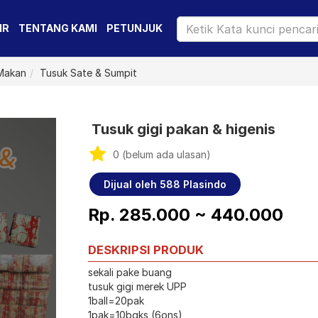
IR
TENTANG KAMI
PETUNJUK
 Makan
Tusuk Sate & Sumpit
Tusuk gigi pakan & higenis
0 (belum ada ulasan)
Dijual oleh 588 Plasindo
Rp. 285.000 ~ 440.000
DESKRIPSI PRODUK
sekali pake buang
tusuk gigi merek UPP
1ball=20pak
1pak=10bgks (6ons)