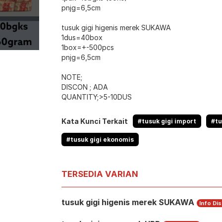
pnjg=6,5cm
tusuk gigi higenis merek SUKAWA
1dus=40box
1box=+-500pcs
pnjg=6,5cm
NOTE;
DISCON ; ADA
QUANTITY;>5-10DUS
Kata Kunci Terkait
#tusuk gigi import
#tu
#tusuk gigi ekonomis
TERSEDIA VARIAN
tusuk gigi higenis merek SUKAWA
Info Di