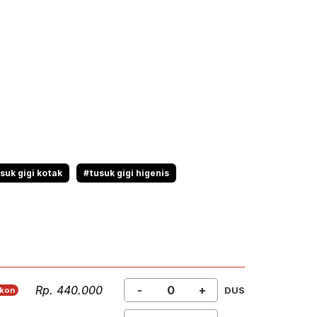
suk gigi kotak
#tusuk gigi higenis
Rp. 440.000
-
+
DUS
skon