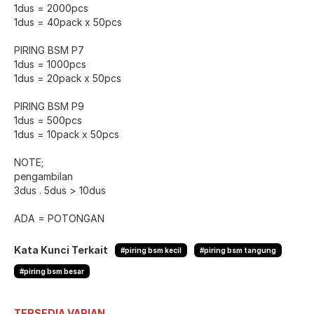
1dus = 2000pcs
1dus = 40pack x 50pcs
PIRING BSM P7
1dus = 1000pcs
1dus = 20pack x 50pcs
PIRING BSM P9
1dus = 500pcs
1dus = 10pack x 50pcs
NOTE;
pengambilan
3dus . 5dus > 10dus
ADA = POTONGAN
Kata Kunci Terkait
#piring bsm kecil
#piring bsm tangung
#piring bsm besar
TERSEDIA VARIAN