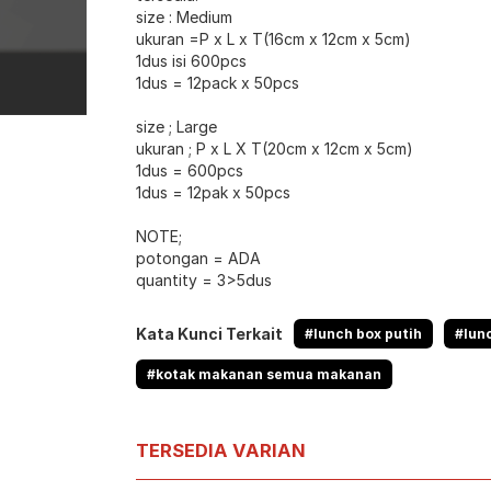
size : Medium
ukuran =P x L x T(16cm x 12cm x 5cm)
1dus isi 600pcs
1dus = 12pack x 50pcs
size ; Large
ukuran ; P x L X T(20cm x 12cm x 5cm)
1dus = 600pcs
1dus = 12pak x 50pcs
NOTE;
potongan = ADA
quantity = 3>5dus
Kata Kunci Terkait
#lunch box putih
#lun
#kotak makanan semua makanan
TERSEDIA VARIAN