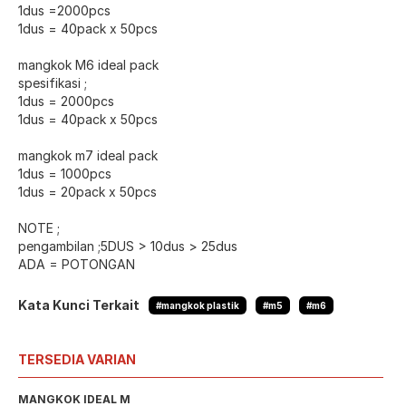
1dus =2000pcs
1dus = 40pack x 50pcs
mangkok M6 ideal pack
spesifikasi ;
1dus = 2000pcs
1dus = 40pack x 50pcs
mangkok m7 ideal pack
1dus = 1000pcs
1dus = 20pack x 50pcs
NOTE ;
pengambilan ;5DUS > 10dus > 25dus
ADA = POTONGAN
Kata Kunci Terkait
#mangkok plastik
#m5
#m6
TERSEDIA VARIAN
MANGKOK IDEAL M