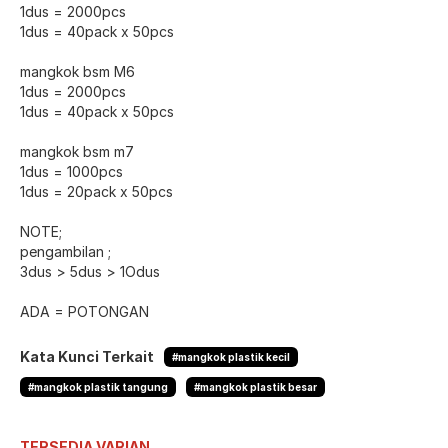
1dus = 2000pcs
1dus = 40pack x 50pcs
mangkok bsm M6
1dus = 2000pcs
1dus = 40pack x 50pcs
mangkok bsm m7
1dus = 1000pcs
1dus = 20pack x 50pcs
NOTE;
pengambilan ;
3dus > 5dus > 1Odus
ADA = POTONGAN
Kata Kunci Terkait
#mangkok plastik kecil
#mangkok plastik tangung
#mangkok plastik besar
TERSEDIA VARIAN