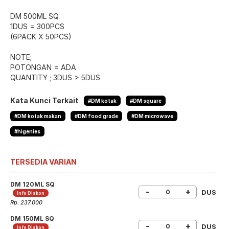
DM 500ML SQ
1DUS = 300PCS
(6PACK X 50PCS)
NOTE;
POTONGAN = ADA
QUANTITY ; 3DUS > 5DUS
Kata Kunci Terkait
#DM kotak
#DM square
#DM kotak makan
#DM food grade
#DM microwave
#higenies
TERSEDIA VARIAN
DM 120ML SQ
-
+
DUS
Info Diskon
Rp. 237.000
DM 150ML SQ
-
+
DUS
Info Diskon