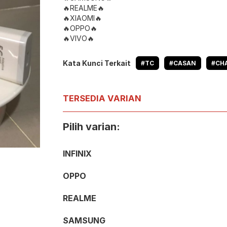
🔥REALME🔥
🔥XIAOMI🔥
🔥OPPO🔥
🔥VIVO🔥
Kata Kunci Terkait
#TC
#CASAN
#CHA
TERSEDIA VARIAN
Pilih varian:
INFINIX
OPPO
REALME
SAMSUNG