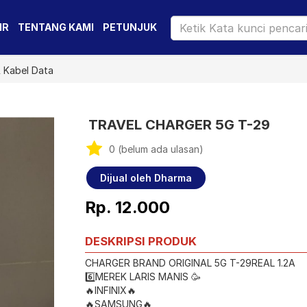
IR
TENTANG KAMI
PETUNJUK
 Kabel Data
TRAVEL CHARGER 5G T-29
0 (belum ada ulasan)
Dijual oleh Dharma
Rp. 12.000
DESKRIPSI PRODUK
CHARGER BRAND ORIGINAL 5G T-29REAL 1.2A
6️⃣MEREK LARIS MANIS 🥳
🔥INFINIX🔥
🔥SAMSUNG🔥