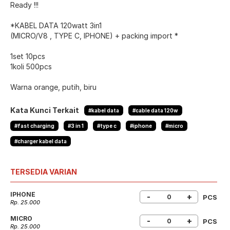
Ready !!!
*KABEL DATA 120watt 3in1
(MICRO/V8 , TYPE C, IPHONE) + packing import *
1set 10pcs
1koli 500pcs
Warna orange, putih, biru
Kata Kunci Terkait
#kabel data
#cable data 120w
#fast charging
#3 in 1
#type c
#iphone
#micro
#charger kabel data
TERSEDIA VARIAN
IPHONE
-
+
PCS
Rp. 25.000
MICRO
-
+
PCS
Rp. 25.000