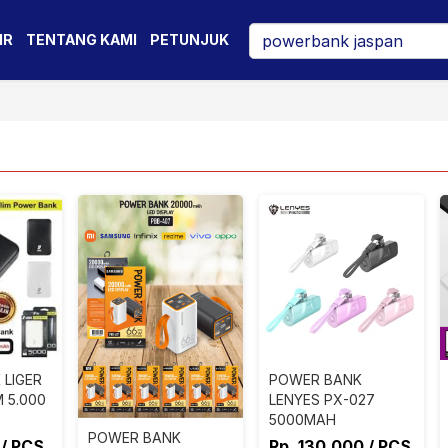
IR
TENTANG KAMI
PETUNJUK
LIGER
POWER BANK
M 5.000
LENYES PX-027
5000MAH
POWER BANK
 / PCS
Rp. 130.000 / PCS