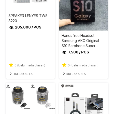
SPEAKER LENYES TWS
S220
Rp. 205.000 / PCS
Handsfree Headset
Samsung AKG Original
S10 Earphone Super
Basss
Rp. 7.500 / PCS
0 (belum ada ulasan)
0 (belum ada ulasan)
DKI JAKARTA
DKI JAKARTA